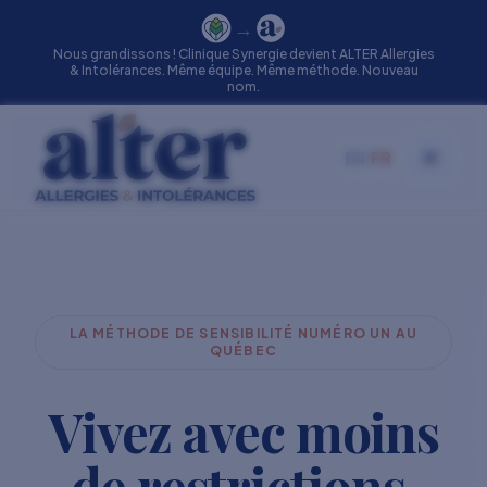
→
Nous grandissons ! Clinique Synergie devient ALTER Allergies
& Intolérances. Même équipe. Même méthode. Nouveau
nom.
EN
|
FR
Toggle
LA MÉTHODE DE SENSIBILITÉ NUMÉRO UN AU
QUÉBEC
Vivez avec moins
de restrictions.