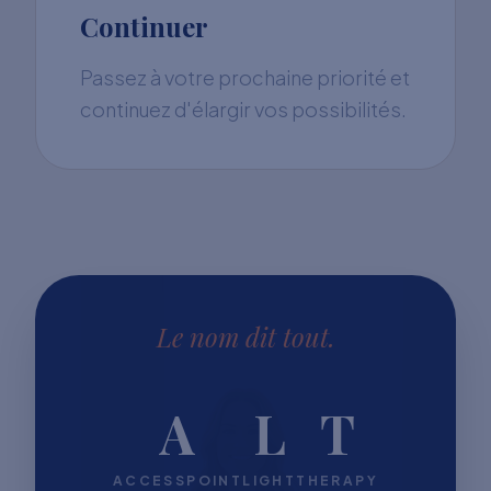
Continuer
Passez à votre prochaine priorité et
continuez d'élargir vos possibilités.
Le nom dit tout.
A
L
T
ACCESSPOINT
LIGHT
THERAPY