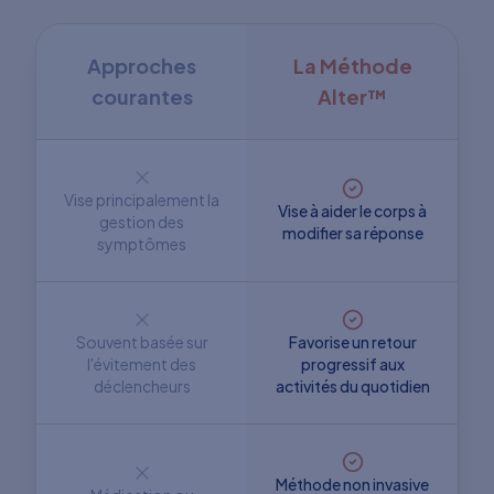
Approches
La Méthode
courantes
Alter™
Vise principalement la
Vise à aider le corps à
gestion des
modifier sa réponse
symptômes
Souvent basée sur
Favorise un retour
l'évitement des
progressif aux
déclencheurs
activités du quotidien
Méthode non invasive