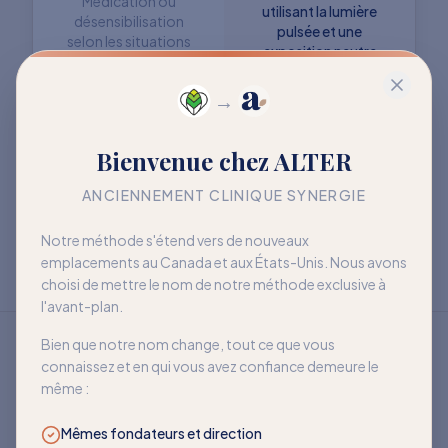
Médication ou
utilisant la lumière
désensibilisation
pulsée et une
selon les situations
exposition neutre
→
Objectif : retrouver
Objectif : mieux vivre
Bienvenue chez ALTER
davantage de liberté
avec la sensibilité
à long terme
ANCIENNEMENT CLINIQUE SYNERGIE
Notre méthode s'étend vers de nouveaux
emplacements au Canada et aux États-Unis. Nous avons
choisi de mettre le nom de notre méthode exclusive à
l'avant-plan.
Bien que notre nom change, tout ce que vous
connaissez et en qui vous avez confiance demeure le
même :
Mêmes fondateurs et direction