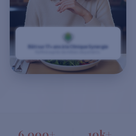
Bâti sur 17+ ans à la Clinique Synergie
Raffiné auprès de milliers de patients.
6,000+
10k+