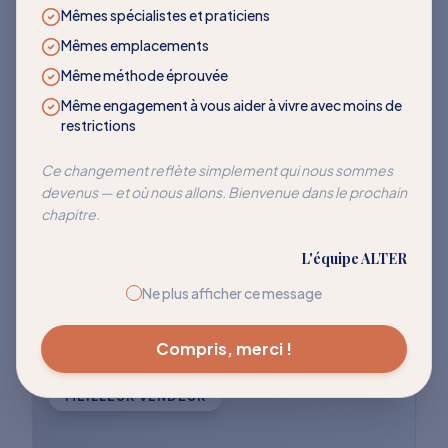
LES PLUS DEMANDÉS
Mêmes spécialistes et praticiens
Mêmes emplacements
Des programmes qui
Même méthode éprouvée
transforment
Même engagement à vous aider à vivre avec moins de
restrictions
Rejoignez des milliers de clients qui ont
Ce changement reflète simplement qui nous sommes
devenus — et où nous allons. Bienvenue dans le prochain
réussi à réentraîner leur corps pour cesser
chapitre.
de réagir à ces déclencheurs courants.
L'équipe ALTER
Explorer tous les programmes
Ne plus afficher ce message
Compris, merci !
MEILLEUR VENDEUR