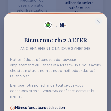
Médication ou
utilisant la lumière
désensibilisation
pulsée et une
selon les situations
exposition neutre
→
Objectif : retrouver
Objectif : mieux vivre
Bienvenue chez ALTER
davantage de liberté
avec la sensibilité
à long terme
ANCIENNEMENT CLINIQUE SYNERGIE
Notre méthode s'étend vers de nouveaux
emplacements au Canada et aux États-Unis. Nous avons
choisi de mettre le nom de notre méthode exclusive à
l'avant-plan.
Bien que notre nom change, tout ce que vous
connaissez et en qui vous avez confiance demeure le
même :
Mêmes fondateurs et direction