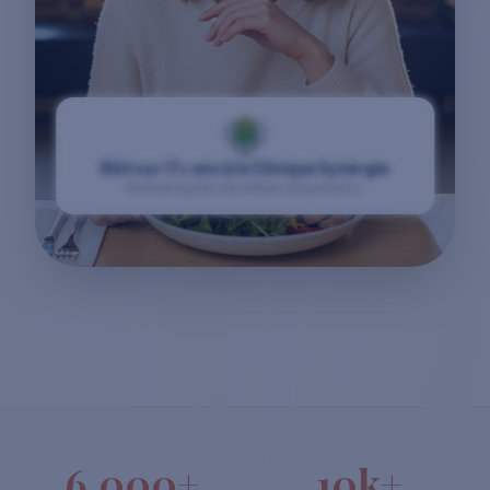
Bâti sur 17+ ans à la Clinique Synergie
Raffiné auprès de milliers de patients.
6,000+
10k+