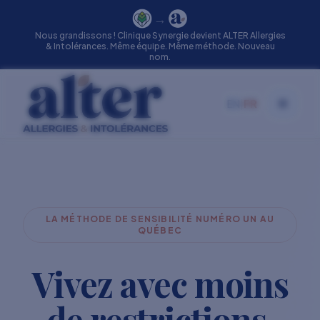
→
Nous grandissons ! Clinique Synergie devient ALTER Allergies
& Intolérances. Même équipe. Même méthode. Nouveau
nom.
EN
|
FR
Toggle
LA MÉTHODE DE SENSIBILITÉ NUMÉRO UN AU
QUÉBEC
Vivez avec moins
de restrictions.