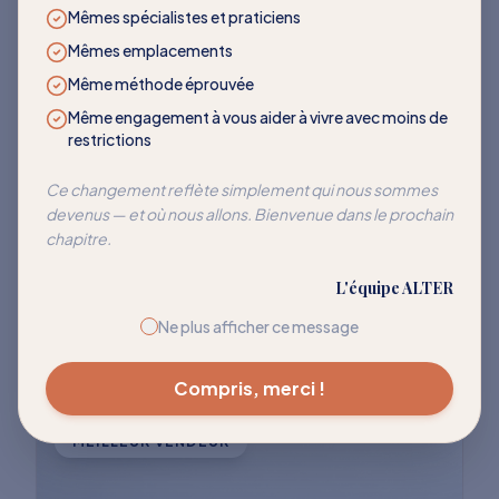
LES PLUS DEMANDÉS
Mêmes spécialistes et praticiens
Mêmes emplacements
Des programmes qui
Même méthode éprouvée
transforment
Même engagement à vous aider à vivre avec moins de
restrictions
Rejoignez des milliers de clients qui ont
Ce changement reflète simplement qui nous sommes
devenus — et où nous allons. Bienvenue dans le prochain
réussi à réentraîner leur corps pour cesser
chapitre.
de réagir à ces déclencheurs courants.
L'équipe ALTER
Explorer tous les programmes
Ne plus afficher ce message
Compris, merci !
MEILLEUR VENDEUR