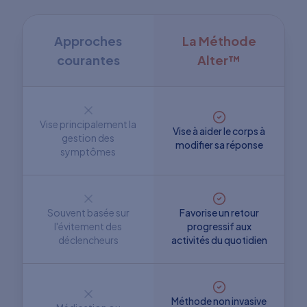
Approches
La Méthode
courantes
Alter™
Vise principalement la
Vise à aider le corps à
gestion des
modifier sa réponse
symptômes
Souvent basée sur
Favorise un retour
l'évitement des
progressif aux
déclencheurs
activités du quotidien
Méthode non invasive