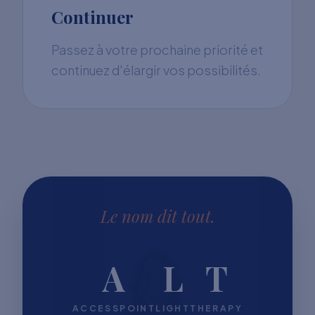
Continuer
Passez à votre prochaine priorité et
continuez d'élargir vos possibilités.
Le nom dit tout.
A
L
T
ACCESSPOINT
LIGHT
THERAPY