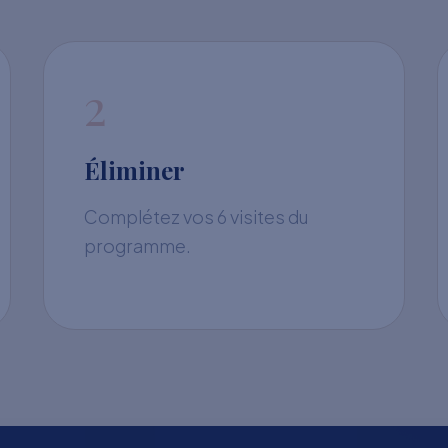
2
Éliminer
Complétez vos 6 visites du
programme.