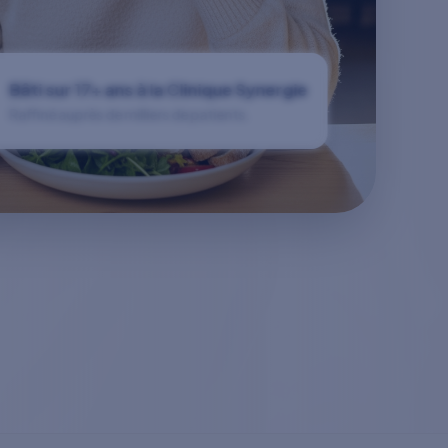
Bâti sur 17+ ans à la Clinique Synergie
Raffiné auprès de milliers de patients.