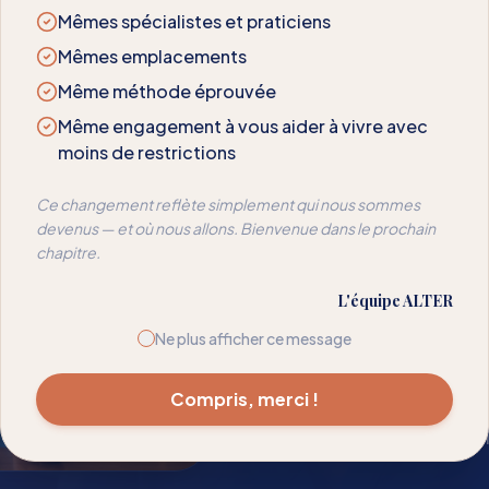
Mêmes spécialistes et praticiens
NOTRE APPROCHE
Mêmes emplacements
La Mé
Même méthode éprouvée
Même engagement à vous aider à vivre avec
moins de restrictions
Nous avons déve
Ce changement reflète simplement qui nous sommes
rééduquer les réa
devenus — et où nous allons. Bienvenue dans le prochain
chapitre.
votre sensibilité —
temps pour que l
L'équipe ALTER
Ne plus afficher ce message
Spécialistes en so
Méthode Alter™
Compris, merci !
Suivi de progress