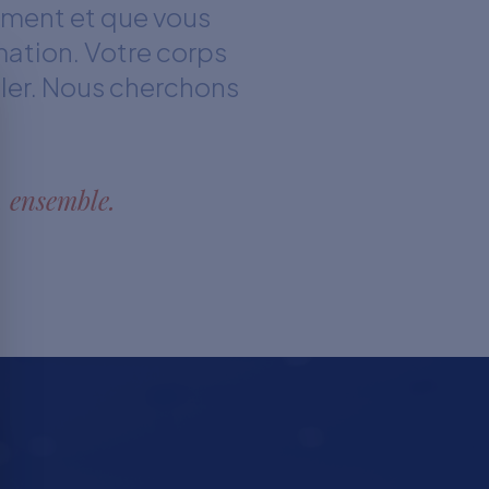
ement et que vous
mation. Votre corps
gler. Nous cherchons
, ensemble.