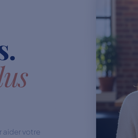
s.
lus
 aider votre