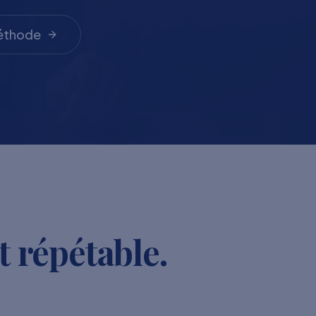
méthode
t répétable.