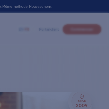
uipe. Même méthode. Nouveau nom.
EN
|
FR
Portail client
Commencer
SINCE
2009