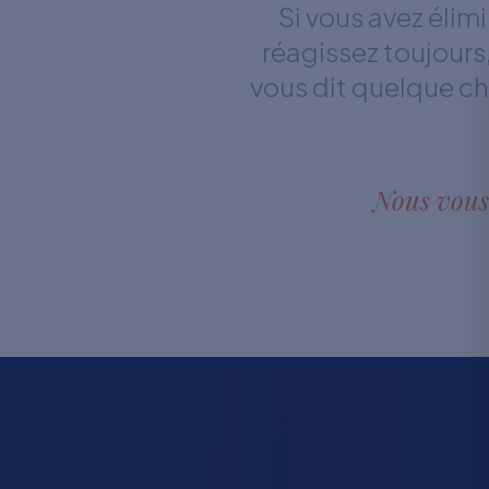
Si vous avez éli
réagissez toujours
vous dit quelque ch
Nous vous 