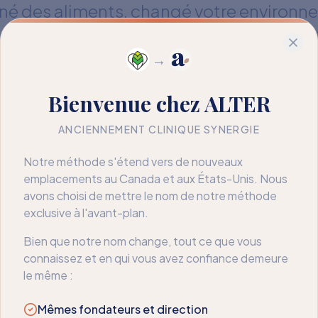
miné des aliments, changé votre environn
, ce n'est pas un échec — c'est une infor
ose que l'évitement seul ne peut pas ré
→
à comprendre ce qui motive la réaction.
Bienvenue chez ALTER
aidons à passer de la restriction à la liberté
ANCIENNEMENT CLINIQUE SYNERGIE
Notre méthode s'étend vers de nouveaux
emplacements au Canada et aux États-Unis. Nous
avons choisi de mettre le nom de notre méthode
exclusive à l'avant-plan.
Bien que notre nom change, tout ce que vous
connaissez et en qui vous avez confiance demeure
le même :
Mêmes fondateurs et direction