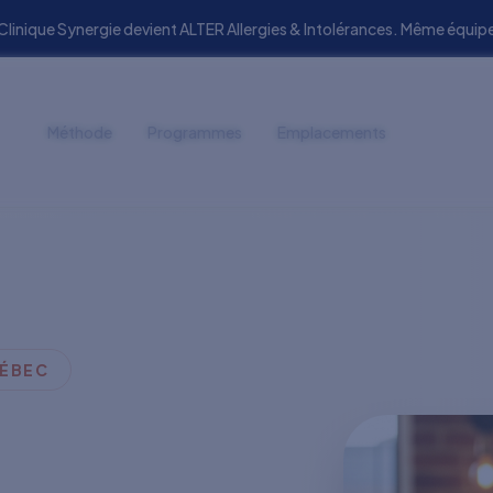
 Clinique Synergie devient ALTER Allergies & Intolérances. Même éq
Méthode
Programmes
Emplacements
UÉBEC