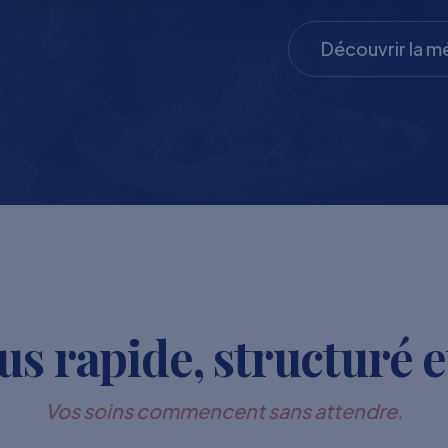
Découvrir la 
s rapide, structuré e
Vos soins commencent sans attendre.