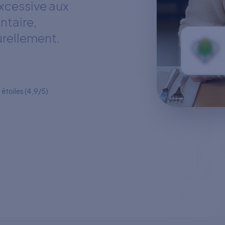
excessive aux
entaire,
urellement.
 étoiles (4,9/5)