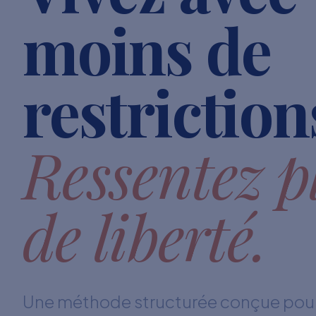
moins de
restriction
Ressentez p
de liberté.
Une méthode structurée conçue pour