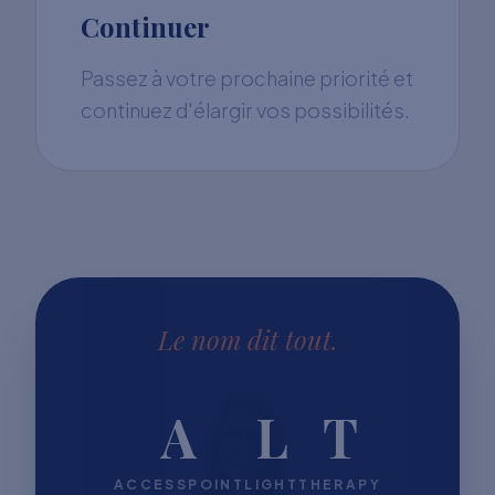
Continuer
Passez à votre prochaine priorité et
continuez d'élargir vos possibilités.
Le nom dit tout.
A
L
T
ACCESSPOINT
LIGHT
THERAPY