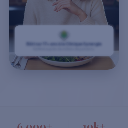
Bâti sur 17+ ans à la Clinique Synergie
Raffiné auprès de milliers de patients.
6,000+
10k+