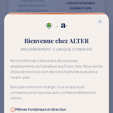
Médication ou
utilisant la lumière
désensibilisation
pulsée et une
selon les situations
exposition neutre
→
Objectif : retrouver
Objectif : mieux vivre
Bienvenue chez ALTER
davantage de liberté
avec la sensibilité
à long terme
ANCIENNEMENT CLINIQUE SYNERGIE
Notre méthode s'étend vers de nouveaux
emplacements au Canada et aux États-Unis. Nous avons
choisi de mettre le nom de notre méthode exclusive à
l'avant-plan.
Bien que notre nom change, tout ce que vous
connaissez et en qui vous avez confiance demeure le
même :
Mêmes fondateurs et direction