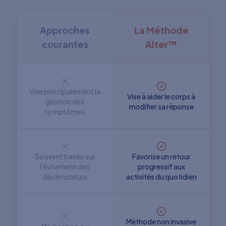
Approches
La Méthode
courantes
Alter™
Vise principalement la
Vise à aider le corps à
gestion des
modifier sa réponse
symptômes
Souvent basée sur
Favorise un retour
l'évitement des
progressif aux
déclencheurs
activités du quotidien
Méthode non invasive