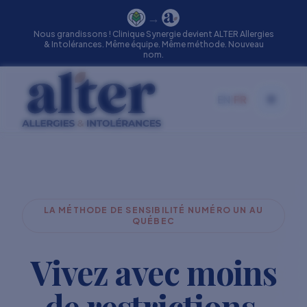
→
Nous grandissons ! Clinique Synergie devient ALTER Allergies
& Intolérances. Même équipe. Même méthode. Nouveau
nom.
EN
|
FR
Toggle
LA MÉTHODE DE SENSIBILITÉ NUMÉRO UN AU
QUÉBEC
Vivez avec moins
de restrictions.