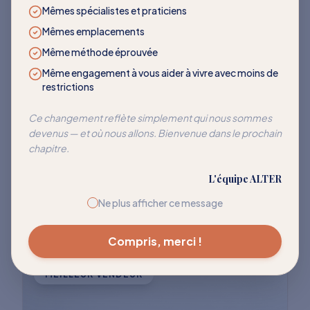
LES PLUS DEMANDÉS
Mêmes spécialistes et praticiens
Mêmes emplacements
Des programmes qui
Même méthode éprouvée
transforment
Même engagement à vous aider à vivre avec moins de
restrictions
Rejoignez des milliers de clients qui ont
Ce changement reflète simplement qui nous sommes
devenus — et où nous allons. Bienvenue dans le prochain
réussi à réentraîner leur corps pour cesser
chapitre.
de réagir à ces déclencheurs courants.
L'équipe ALTER
Explorer tous les programmes
Ne plus afficher ce message
Compris, merci !
MEILLEUR VENDEUR