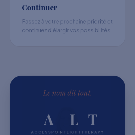
Continuer
Passez à votre prochaine priorité et
continuez d'élargir vos possibilités.
Le nom dit tout.
A
L
T
ACCESSPOINT
LIGHT
THERAPY