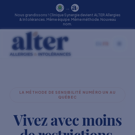
→
Nous grandissons ! Clinique Synergie devient ALTER Allergies
& Intolérances. Même équipe. Même méthode. Nouveau
nom.
EN
|
FR
Toggle
LA MÉTHODE DE SENSIBILITÉ NUMÉRO UN AU
QUÉBEC
Vivez avec moins
de restrictions.