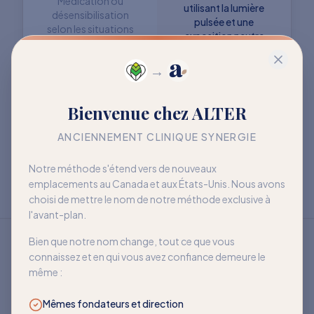
Médication ou
utilisant la lumière
désensibilisation
pulsée et une
selon les situations
exposition neutre
→
Objectif : retrouver
Objectif : mieux vivre
Bienvenue chez ALTER
davantage de liberté
avec la sensibilité
à long terme
ANCIENNEMENT CLINIQUE SYNERGIE
Notre méthode s'étend vers de nouveaux
emplacements au Canada et aux États-Unis. Nous avons
choisi de mettre le nom de notre méthode exclusive à
l'avant-plan.
Bien que notre nom change, tout ce que vous
connaissez et en qui vous avez confiance demeure le
même :
Mêmes fondateurs et direction