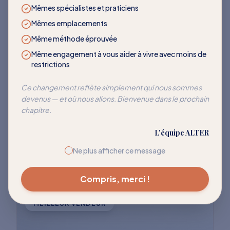
LES PLUS DEMANDÉS
Mêmes spécialistes et praticiens
Mêmes emplacements
Des programmes qui
Même méthode éprouvée
transforment
Même engagement à vous aider à vivre avec moins de
restrictions
Rejoignez des milliers de clients qui ont
Ce changement reflète simplement qui nous sommes
devenus — et où nous allons. Bienvenue dans le prochain
réussi à réentraîner leur corps pour cesser
chapitre.
de réagir à ces déclencheurs courants.
L'équipe ALTER
Explorer tous les programmes
Ne plus afficher ce message
Compris, merci !
MEILLEUR VENDEUR