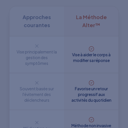
Approches
La Méthode
courantes
Alter™
Vise principalement la
Vise à aider le corps à
gestion des
modifier sa réponse
symptômes
Souvent basée sur
Favorise un retour
l'évitement des
progressif aux
déclencheurs
activités du quotidien
Méthode non invasive