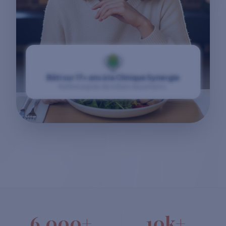
Bâti sur 17+ ans à la Clinique Synergie
Raffiné auprès de milliers de patients.
6,000+
10k+