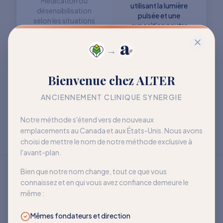
Médication ou
utilisant la lumière
désensibilisation
pulsée et une
selon les situations
exposition neutre
→
Objectif : retrouver
Objectif : mieux vivre
Bienvenue chez ALTER
davantage de liberté
avec la sensibilité
à long terme
ANCIENNEMENT CLINIQUE SYNERGIE
Notre méthode s'étend vers de nouveaux
emplacements au Canada et aux États-Unis. Nous avons
choisi de mettre le nom de notre méthode exclusive à
l'avant-plan.
Bien que notre nom change, tout ce que vous
connaissez et en qui vous avez confiance demeure le
même :
Mêmes fondateurs et direction