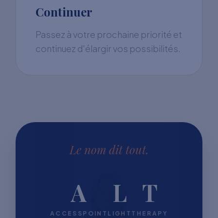
Continuer
Passez à votre prochaine priorité et
continuez d'élargir vos possibilités.
Le nom dit tout.
A
L
T
ACCESSPOINT
LIGHT
THERAPY