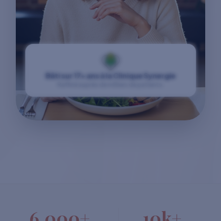
Bâti sur 17+ ans à la Clinique Synergie
Raffiné auprès de milliers de patients.
6,000+
10k+