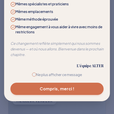
LES PLUS DEMANDÉS
Mêmes spécialistes et praticiens
Mêmes emplacements
Des programmes qui
Même méthode éprouvée
transforment
Même engagement à vous aider à vivre avec moins de
restrictions
Rejoignez des milliers de clients qui ont
Ce changement reflète simplement qui nous sommes
devenus — et où nous allons. Bienvenue dans le prochain
réussi à réentraîner leur corps pour cesser
chapitre.
de réagir à ces déclencheurs courants.
L'équipe ALTER
Explorer tous les programmes
Ne plus afficher ce message
Compris, merci !
MEILLEUR VENDEUR