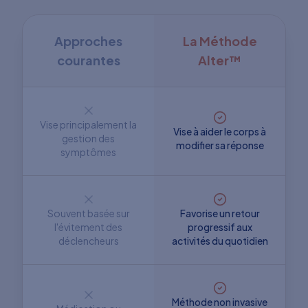
Approches
La Méthode
courantes
Alter™
Vise principalement la
Vise à aider le corps à
gestion des
modifier sa réponse
symptômes
Souvent basée sur
Favorise un retour
l'évitement des
progressif aux
déclencheurs
activités du quotidien
Méthode non invasive