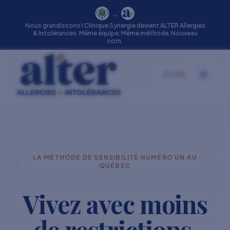
→
Nous grandissons ! Clinique Synergie devient ALTER Allergies
& Intolérances. Même équipe. Même méthode. Nouveau
nom.
EN
|
FR
Toggle
LA MÉTHODE DE SENSIBILITÉ NUMÉRO UN AU
QUÉBEC
Vivez avec moins
de restrictions.