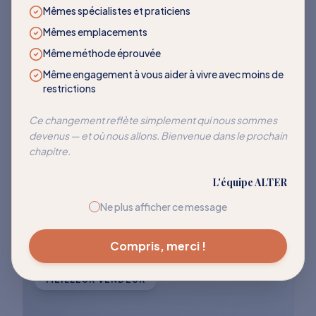
LES PLUS DEMANDÉS
Mêmes spécialistes et praticiens
Mêmes emplacements
Des programmes qui
Même méthode éprouvée
transforment
Même engagement à vous aider à vivre avec moins de
restrictions
Rejoignez des milliers de clients qui ont
Ce changement reflète simplement qui nous sommes
devenus — et où nous allons. Bienvenue dans le prochain
réussi à réentraîner leur corps pour cesser
chapitre.
de réagir à ces déclencheurs courants.
L'équipe ALTER
Explorer tous les programmes
Ne plus afficher ce message
Compris, merci !
MEILLEUR VENDEUR