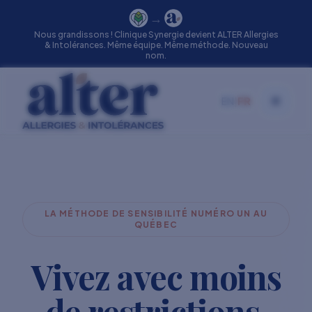
→
Nous grandissons ! Clinique Synergie devient ALTER Allergies
& Intolérances. Même équipe. Même méthode. Nouveau
nom.
EN
|
FR
Toggle
LA MÉTHODE DE SENSIBILITÉ NUMÉRO UN AU
QUÉBEC
Vivez avec moins
de restrictions.