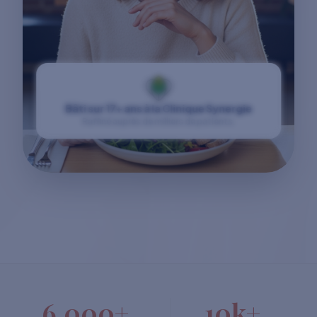
Bâti sur 17+ ans à la Clinique Synergie
Raffiné auprès de milliers de patients.
6,000+
10k+