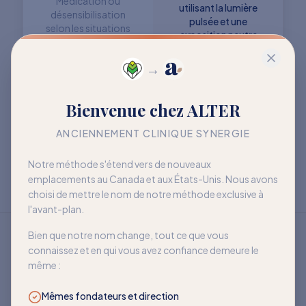
Médication ou
utilisant la lumière
désensibilisation
pulsée et une
selon les situations
exposition neutre
→
Objectif : retrouver
Objectif : mieux vivre
Bienvenue chez ALTER
davantage de liberté
avec la sensibilité
à long terme
ANCIENNEMENT CLINIQUE SYNERGIE
Notre méthode s'étend vers de nouveaux
emplacements au Canada et aux États-Unis. Nous avons
choisi de mettre le nom de notre méthode exclusive à
l'avant-plan.
Bien que notre nom change, tout ce que vous
connaissez et en qui vous avez confiance demeure le
même :
Mêmes fondateurs et direction