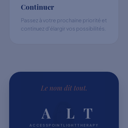
Continuer
Passez à votre prochaine priorité et
continuez d'élargir vos possibilités.
Le nom dit tout.
A
L
T
ACCESSPOINT
LIGHT
THERAPY