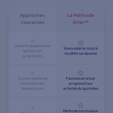
Approches
La Méthode
courantes
Alter™
Vise principalement la
Vise à aider le corps à
gestion des
modifier sa réponse
symptômes
Souvent basée sur
Favorise un retour
l'évitement des
progressif aux
déclencheurs
activités du quotidien
Méthode non invasive