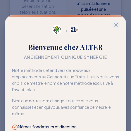
Médication ou
utilisant la lumière
désensibilisation
pulsée et une
selon les situations
exposition neutre
→
Objectif : retrouver
Objectif : mieux vivre
Bienvenue chez ALTER
davantage de liberté
avec la sensibilité
à long terme
ANCIENNEMENT CLINIQUE SYNERGIE
Notre méthode s'étend vers de nouveaux
emplacements au Canada et aux États-Unis. Nous avons
choisi de mettre le nom de notre méthode exclusive à
l'avant-plan.
Bien que notre nom change, tout ce que vous
connaissez et en qui vous avez confiance demeure le
même :
Mêmes fondateurs et direction