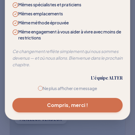
LES PLUS DEMANDÉS
Mêmes spécialistes et praticiens
Mêmes emplacements
Des programmes qui
Même méthode éprouvée
transforment
Même engagement à vous aider à vivre avec moins de
restrictions
Rejoignez des milliers de clients qui ont
Ce changement reflète simplement qui nous sommes
devenus — et où nous allons. Bienvenue dans le prochain
réussi à réentraîner leur corps pour cesser
chapitre.
de réagir à ces déclencheurs courants.
L'équipe ALTER
Explorer tous les programmes
Ne plus afficher ce message
Compris, merci !
MEILLEUR VENDEUR