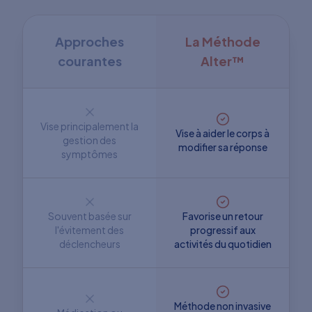
Approches
La Méthode
courantes
Alter™
Vise principalement la
Vise à aider le corps à
gestion des
modifier sa réponse
symptômes
Souvent basée sur
Favorise un retour
l'évitement des
progressif aux
déclencheurs
activités du quotidien
Méthode non invasive