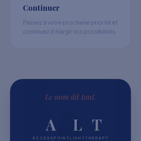
Continuer
Passez à votre prochaine priorité et
continuez d'élargir vos possibilités.
Le nom dit tout.
A
L
T
ACCESSPOINT
LIGHT
THERAPY