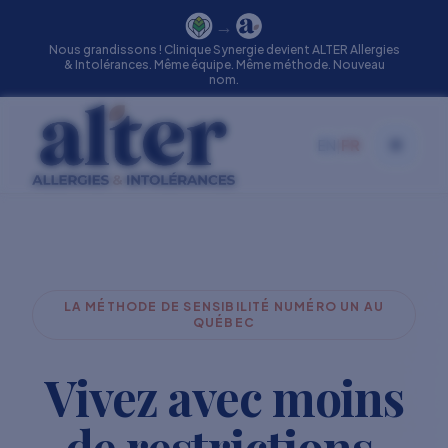
→
Nous grandissons ! Clinique Synergie devient ALTER Allergies
& Intolérances. Même équipe. Même méthode. Nouveau
nom.
EN
|
FR
Toggle
LA MÉTHODE DE SENSIBILITÉ NUMÉRO UN AU
QUÉBEC
Vivez avec moins
de restrictions.