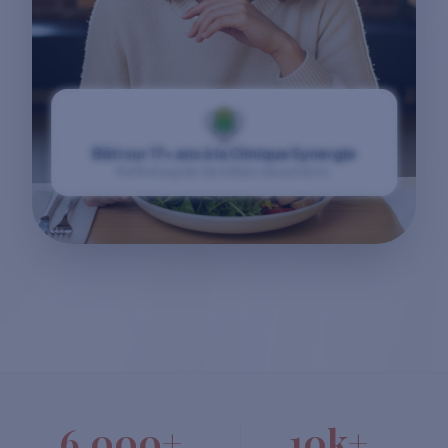
Bâti sur 17+ ans à la Clinique Synergie
Raffiné auprès de milliers de patients.
6,000+
10k+