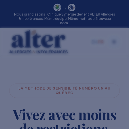
→
Nous grandissons ! Clinique Synergie devient ALTER Allergies
& Intolérances. Même équipe. Même méthode. Nouveau
nom.
EN
|
FR
Toggle
LA MÉTHODE DE SENSIBILITÉ NUMÉRO UN AU
QUÉBEC
Vivez avec moins
de restrictions.