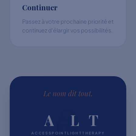
Continuer
Passez à votre prochaine priorité et
continuez d'élargir vos possibilités.
Le nom dit tout.
A
L
T
ACCESSPOINT
LIGHT
THERAPY