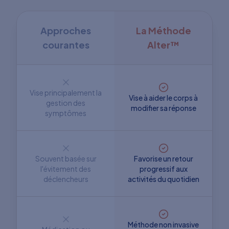
Approches
La Méthode
courantes
Alter™
Vise principalement la
Vise à aider le corps à
gestion des
modifier sa réponse
symptômes
Souvent basée sur
Favorise un retour
l'évitement des
progressif aux
déclencheurs
activités du quotidien
Méthode non invasive