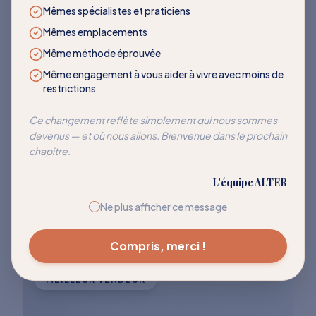
LES PLUS DEMANDÉS
Mêmes spécialistes et praticiens
Mêmes emplacements
Des programmes qui
Même méthode éprouvée
transforment
Même engagement à vous aider à vivre avec moins de
restrictions
Rejoignez des milliers de clients qui ont
Ce changement reflète simplement qui nous sommes
devenus — et où nous allons. Bienvenue dans le prochain
réussi à réentraîner leur corps pour cesser
chapitre.
de réagir à ces déclencheurs courants.
L'équipe ALTER
Explorer tous les programmes
Ne plus afficher ce message
Compris, merci !
MEILLEUR VENDEUR