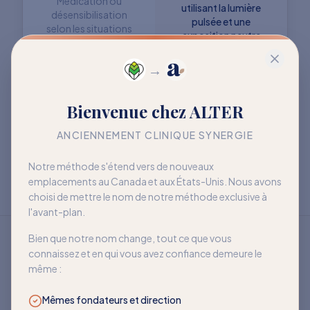
Médication ou
utilisant la lumière
désensibilisation
pulsée et une
selon les situations
exposition neutre
→
Objectif : retrouver
Objectif : mieux vivre
Bienvenue chez ALTER
davantage de liberté
avec la sensibilité
à long terme
ANCIENNEMENT CLINIQUE SYNERGIE
Notre méthode s'étend vers de nouveaux
emplacements au Canada et aux États-Unis. Nous avons
choisi de mettre le nom de notre méthode exclusive à
l'avant-plan.
Bien que notre nom change, tout ce que vous
connaissez et en qui vous avez confiance demeure le
même :
Mêmes fondateurs et direction