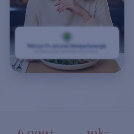
Bâti sur 17+ ans à la Clinique Synergie
Raffiné auprès de milliers de patients.
6,000+
10k+