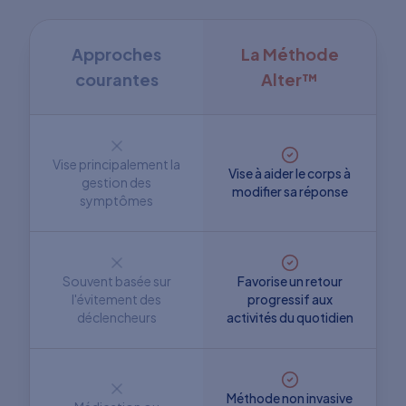
Approches
La Méthode
courantes
Alter™
Vise principalement la
Vise à aider le corps à
gestion des
modifier sa réponse
symptômes
Souvent basée sur
Favorise un retour
l'évitement des
progressif aux
déclencheurs
activités du quotidien
Méthode non invasive