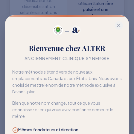
Médication ou
utilisant la lumière
désensibilisation
pulsée et une
selon les situations
exposition neutre
→
Objectif : retrouver
Objectif : mieux vivre
Bienvenue chez ALTER
davantage de liberté
avec la sensibilité
à long terme
ANCIENNEMENT CLINIQUE SYNERGIE
Notre méthode s'étend vers de nouveaux
emplacements au Canada et aux États-Unis. Nous avons
choisi de mettre le nom de notre méthode exclusive à
l'avant-plan.
Bien que notre nom change, tout ce que vous
connaissez et en qui vous avez confiance demeure le
même :
Mêmes fondateurs et direction