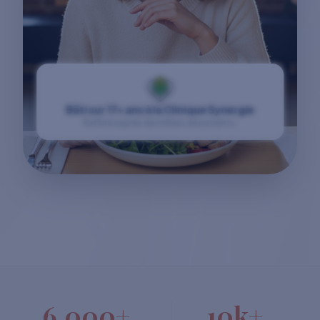
Bâti sur 17+ ans à la Clinique Synergie
Raffiné auprès de milliers de patients.
6,000+
10k+