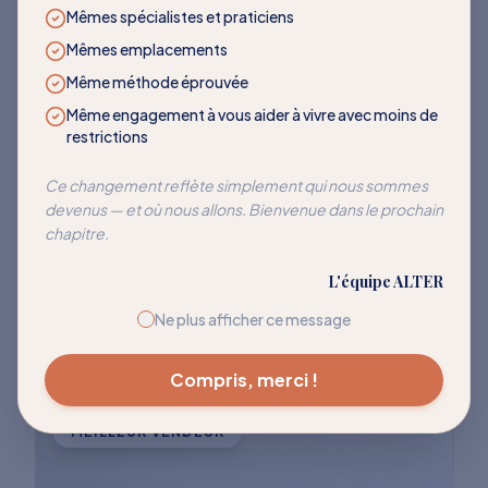
LES PLUS DEMANDÉS
Mêmes spécialistes et praticiens
Mêmes emplacements
Des programmes qui
Même méthode éprouvée
transforment
Même engagement à vous aider à vivre avec moins de
restrictions
Rejoignez des milliers de clients qui ont
Ce changement reflète simplement qui nous sommes
devenus — et où nous allons. Bienvenue dans le prochain
réussi à réentraîner leur corps pour cesser
chapitre.
de réagir à ces déclencheurs courants.
L'équipe ALTER
Explorer tous les programmes
Ne plus afficher ce message
Compris, merci !
MEILLEUR VENDEUR