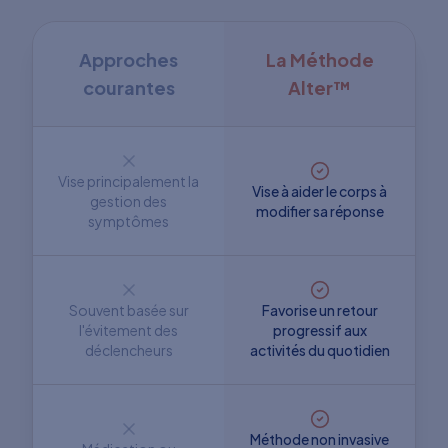
Approches
La Méthode
courantes
Alter™
Vise principalement la
Vise à aider le corps à
gestion des
modifier sa réponse
symptômes
Souvent basée sur
Favorise un retour
l'évitement des
progressif aux
déclencheurs
activités du quotidien
Méthode non invasive