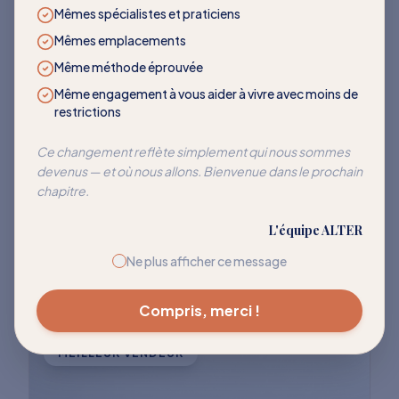
LES PLUS DEMANDÉS
Mêmes spécialistes et praticiens
Mêmes emplacements
Des programmes qui
Même méthode éprouvée
transforment
Même engagement à vous aider à vivre avec moins de
restrictions
Rejoignez des milliers de clients qui ont
Ce changement reflète simplement qui nous sommes
devenus — et où nous allons. Bienvenue dans le prochain
réussi à réentraîner leur corps pour cesser
chapitre.
de réagir à ces déclencheurs courants.
L'équipe ALTER
Explorer tous les programmes
Ne plus afficher ce message
Compris, merci !
MEILLEUR VENDEUR