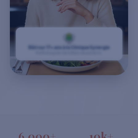
Bâti sur 17+ ans à la Clinique Synergie
Raffiné auprès de milliers de patients.
6,000+
10k+