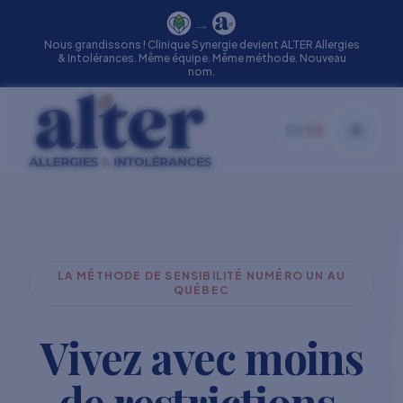
→
Nous grandissons ! Clinique Synergie devient ALTER Allergies
& Intolérances. Même équipe. Même méthode. Nouveau
nom.
EN
|
FR
Toggle
LA MÉTHODE DE SENSIBILITÉ NUMÉRO UN AU
QUÉBEC
Vivez avec moins
de restrictions.