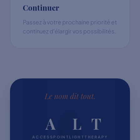
Continuer
Passez à votre prochaine priorité et
continuez d'élargir vos possibilités.
Le nom dit tout.
A
L
T
ACCESSPOINT
LIGHT
THERAPY