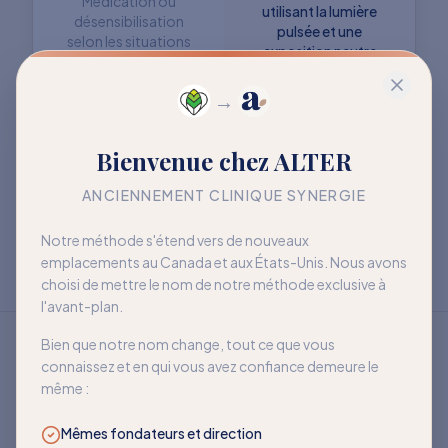
Médication ou
utilisant la lumière
désensibilisation
pulsée et une
selon les situations
exposition neutre
→
Objectif : retrouver
Objectif : mieux vivre
Bienvenue chez ALTER
davantage de liberté
avec la sensibilité
à long terme
ANCIENNEMENT CLINIQUE SYNERGIE
Notre méthode s'étend vers de nouveaux
emplacements au Canada et aux États-Unis. Nous avons
choisi de mettre le nom de notre méthode exclusive à
l'avant-plan.
Bien que notre nom change, tout ce que vous
connaissez et en qui vous avez confiance demeure le
même :
Mêmes fondateurs et direction