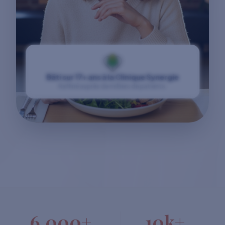
Bâti sur 17+ ans à la Clinique Synergie
Raffiné auprès de milliers de patients.
6,000+
10k+