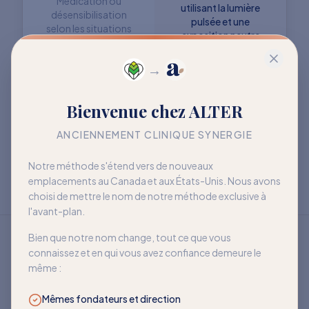
Médication ou
utilisant la lumière
désensibilisation
pulsée et une
selon les situations
exposition neutre
→
Objectif : retrouver
Objectif : mieux vivre
Bienvenue chez ALTER
davantage de liberté
avec la sensibilité
à long terme
ANCIENNEMENT CLINIQUE SYNERGIE
Notre méthode s'étend vers de nouveaux
emplacements au Canada et aux États-Unis. Nous avons
choisi de mettre le nom de notre méthode exclusive à
l'avant-plan.
Bien que notre nom change, tout ce que vous
connaissez et en qui vous avez confiance demeure le
même :
Mêmes fondateurs et direction