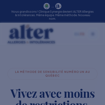
→
Nous grandissons ! Clinique Synergie devient ALTER Allergies
& Intolérances. Même équipe. Même méthode. Nouveau
nom.
EN
|
FR
Toggle
LA MÉTHODE DE SENSIBILITÉ NUMÉRO UN AU
QUÉBEC
Vivez avec moins
de restrictions.