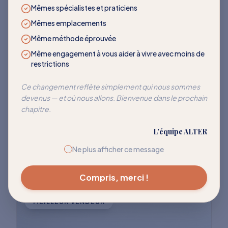
LES PLUS DEMANDÉS
Mêmes spécialistes et praticiens
Mêmes emplacements
Des programmes qui
Même méthode éprouvée
transforment
Même engagement à vous aider à vivre avec moins de
restrictions
Rejoignez des milliers de clients qui ont
Ce changement reflète simplement qui nous sommes
devenus — et où nous allons. Bienvenue dans le prochain
réussi à réentraîner leur corps pour cesser
chapitre.
de réagir à ces déclencheurs courants.
L'équipe ALTER
Explorer tous les programmes
Ne plus afficher ce message
Compris, merci !
MEILLEUR VENDEUR