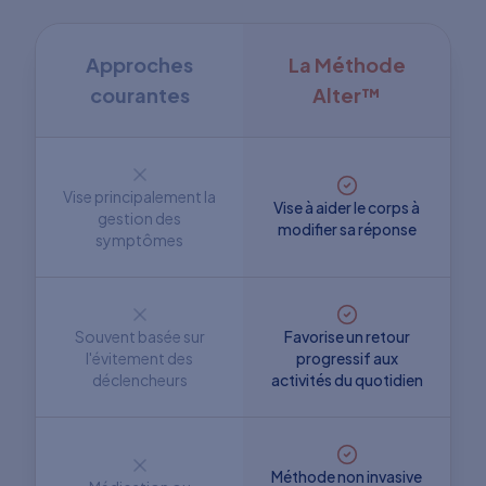
Approches
La Méthode
courantes
Alter™
Vise principalement la
Vise à aider le corps à
gestion des
modifier sa réponse
symptômes
Souvent basée sur
Favorise un retour
l'évitement des
progressif aux
déclencheurs
activités du quotidien
Méthode non invasive