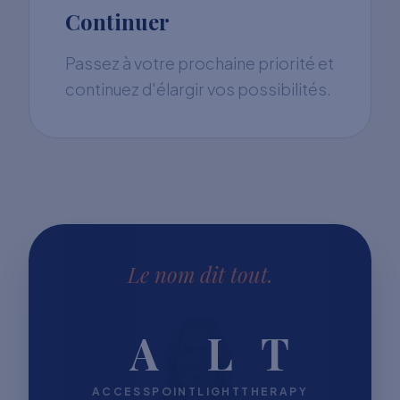
Continuer
Passez à votre prochaine priorité et
continuez d'élargir vos possibilités.
Le nom dit tout.
A
L
T
ACCESSPOINT
LIGHT
THERAPY