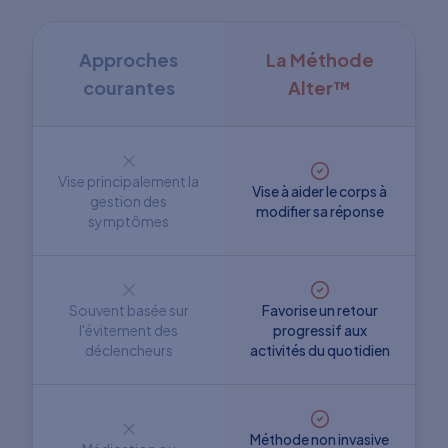
Approches
La Méthode
courantes
Alter™
Vise principalement la
Vise à aider le corps à
gestion des
modifier sa réponse
symptômes
Souvent basée sur
Favorise un retour
l'évitement des
progressif aux
déclencheurs
activités du quotidien
Méthode non invasive