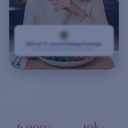
Bâti sur 17+ ans à la Clinique Synergie
Raffiné auprès de milliers de patients.
6,000+
10k+