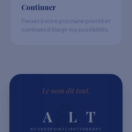
Continuer
Passez à votre prochaine priorité et
continuez d'élargir vos possibilités.
Le nom dit tout.
A
L
T
ACCESSPOINT
LIGHT
THERAPY