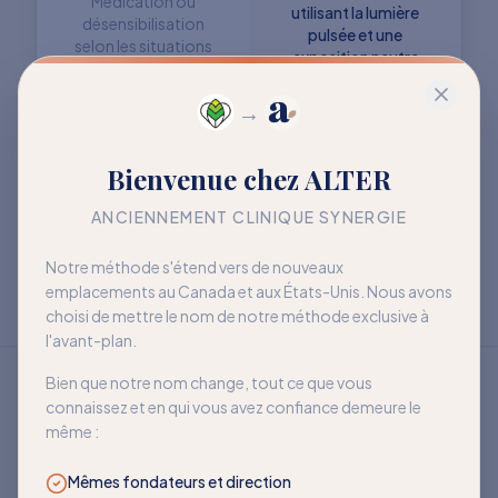
Médication ou
utilisant la lumière
désensibilisation
pulsée et une
selon les situations
exposition neutre
→
Objectif : retrouver
Objectif : mieux vivre
Bienvenue chez ALTER
davantage de liberté
avec la sensibilité
à long terme
ANCIENNEMENT CLINIQUE SYNERGIE
Notre méthode s'étend vers de nouveaux
emplacements au Canada et aux États-Unis. Nous avons
choisi de mettre le nom de notre méthode exclusive à
l'avant-plan.
Bien que notre nom change, tout ce que vous
connaissez et en qui vous avez confiance demeure le
même :
Mêmes fondateurs et direction