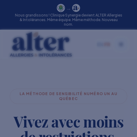
→
Nous grandissons ! Clinique Synergie devient ALTER Allergies
& Intolérances. Même équipe. Même méthode. Nouveau
nom.
EN
|
FR
Toggle
LA MÉTHODE DE SENSIBILITÉ NUMÉRO UN AU
QUÉBEC
Vivez avec moins
de restrictions.