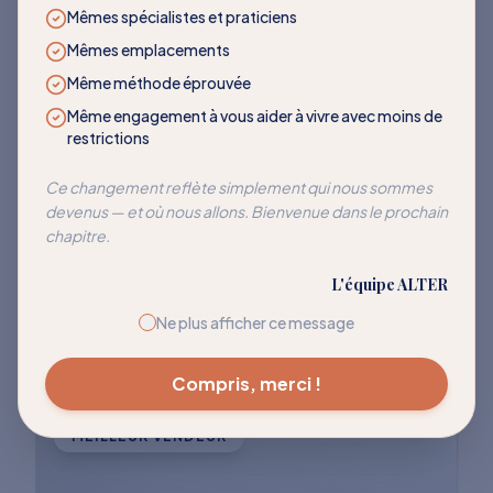
LES PLUS DEMANDÉS
Mêmes spécialistes et praticiens
Mêmes emplacements
Des programmes qui
Même méthode éprouvée
transforment
Même engagement à vous aider à vivre avec moins de
restrictions
Rejoignez des milliers de clients qui ont
Ce changement reflète simplement qui nous sommes
devenus — et où nous allons. Bienvenue dans le prochain
réussi à réentraîner leur corps pour cesser
chapitre.
de réagir à ces déclencheurs courants.
L'équipe ALTER
Explorer tous les programmes
Ne plus afficher ce message
Compris, merci !
MEILLEUR VENDEUR