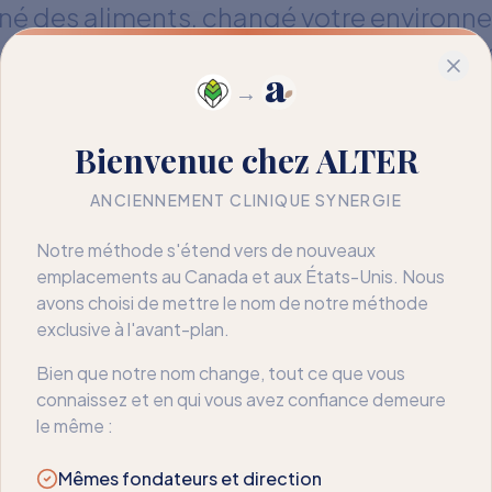
miné des aliments, changé votre environn
, ce n'est pas un échec — c'est une infor
ose que l'évitement seul ne peut pas ré
→
à comprendre ce qui motive la réaction.
Bienvenue chez ALTER
aidons à passer de la restriction à la liberté
ANCIENNEMENT CLINIQUE SYNERGIE
Notre méthode s'étend vers de nouveaux
emplacements au Canada et aux États-Unis. Nous
avons choisi de mettre le nom de notre méthode
exclusive à l'avant-plan.
Bien que notre nom change, tout ce que vous
connaissez et en qui vous avez confiance demeure
le même :
Mêmes fondateurs et direction