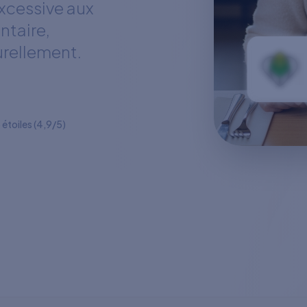
excessive aux
entaire,
urellement.
 étoiles (4,9/5)