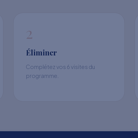
2
Éliminer
Complétez vos 6 visites du
programme.