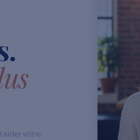
s.
lus
 aider votre