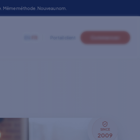
uipe. Même méthode. Nouveau nom.
EN
|
FR
Portail client
Commencer
SINCE
2009