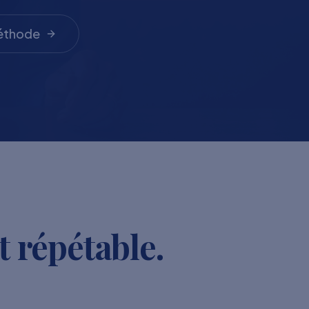
méthode
t répétable.