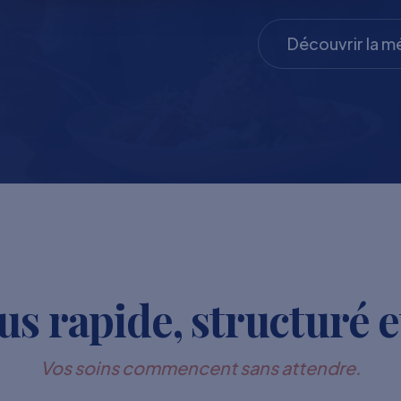
Découvrir la 
s rapide, structuré e
Vos soins commencent sans attendre.