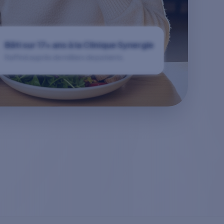
Bâti sur 17+ ans à la Clinique Synergie
Raffiné auprès de milliers de patients.