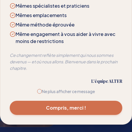
Mêmes spécialistes et praticiens
NOTRE APPROCHE
Mêmes emplacements
La Mé
Même méthode éprouvée
Même engagement à vous aider à vivre avec
moins de restrictions
Nous avons déve
Ce changement reflète simplement qui nous sommes
rééduquer les réa
devenus — et où nous allons. Bienvenue dans le prochain
chapitre.
votre sensibilité —
temps pour que l
L'équipe ALTER
Ne plus afficher ce message
Spécialistes en so
Méthode Alter™
Compris, merci !
Suivi de progress