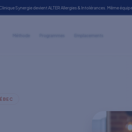
 Clinique Synergie devient ALTER Allergies & Intolérances. Même éq
Méthode
Programmes
Emplacements
UÉBEC