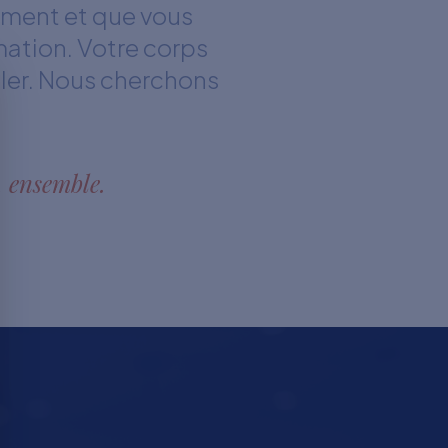
ement et que vous
mation. Votre corps
gler. Nous cherchons
, ensemble.