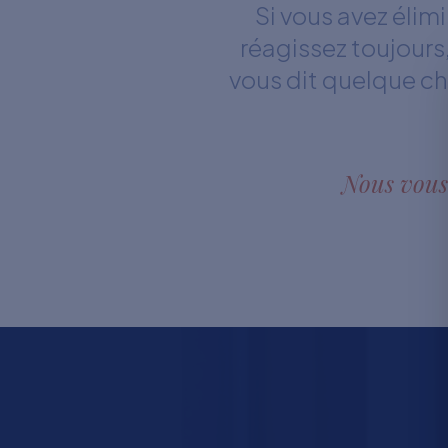
Si vous avez éli
réagissez toujours
vous dit quelque ch
Nous vous 