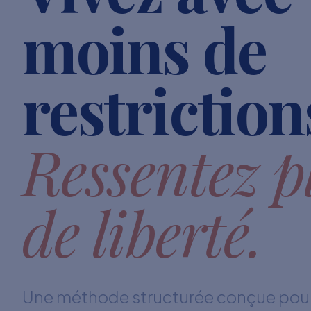
moins de
restriction
Ressentez p
de liberté.
Une méthode structurée conçue pour