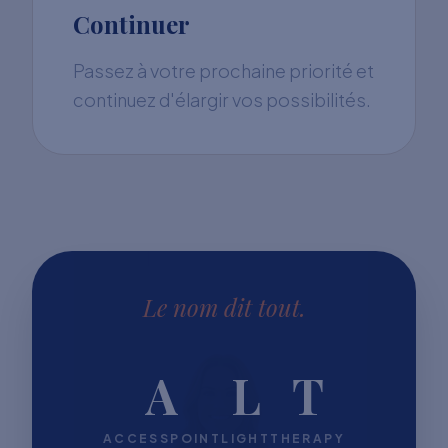
Continuer
Passez à votre prochaine priorité et
continuez d'élargir vos possibilités.
Le nom dit tout.
A
L
T
ACCESSPOINT
LIGHT
THERAPY