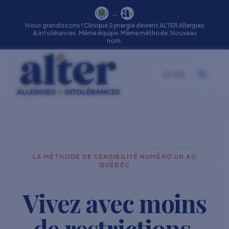
→
Nous grandissons ! Clinique Synergie devient ALTER Allergies
& Intolérances. Même équipe. Même méthode. Nouveau
nom.
EN
|
FR
Toggle
LA MÉTHODE DE SENSIBILITÉ NUMÉRO UN AU
QUÉBEC
Vivez avec moins
de restrictions.