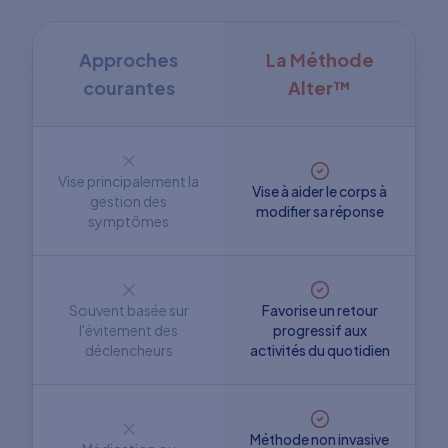
Approches
La Méthode
courantes
Alter™
Vise principalement la
Vise à aider le corps à
gestion des
modifier sa réponse
symptômes
Souvent basée sur
Favorise un retour
l'évitement des
progressif aux
déclencheurs
activités du quotidien
Méthode non invasive