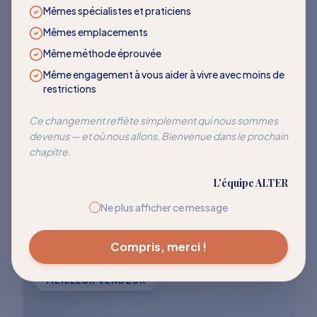
LES PLUS DEMANDÉS
Mêmes spécialistes et praticiens
Mêmes emplacements
Des programmes qui
Même méthode éprouvée
transforment
Même engagement à vous aider à vivre avec moins de
restrictions
Rejoignez des milliers de clients qui ont
Ce changement reflète simplement qui nous sommes
devenus — et où nous allons. Bienvenue dans le prochain
réussi à réentraîner leur corps pour cesser
chapitre.
de réagir à ces déclencheurs courants.
L'équipe ALTER
Explorer tous les programmes
Ne plus afficher ce message
Compris, merci !
MEILLEUR VENDEUR