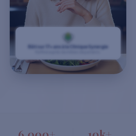
Bâti sur 17+ ans à la Clinique Synergie
Raffiné auprès de milliers de patients.
6,000+
10k+