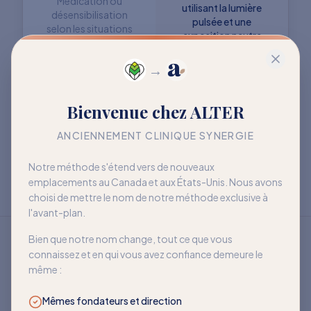
Médication ou
utilisant la lumière
désensibilisation
pulsée et une
selon les situations
exposition neutre
→
Objectif : retrouver
Objectif : mieux vivre
Bienvenue chez ALTER
davantage de liberté
avec la sensibilité
à long terme
ANCIENNEMENT CLINIQUE SYNERGIE
Notre méthode s'étend vers de nouveaux
emplacements au Canada et aux États-Unis. Nous avons
choisi de mettre le nom de notre méthode exclusive à
l'avant-plan.
Bien que notre nom change, tout ce que vous
connaissez et en qui vous avez confiance demeure le
même :
Mêmes fondateurs et direction