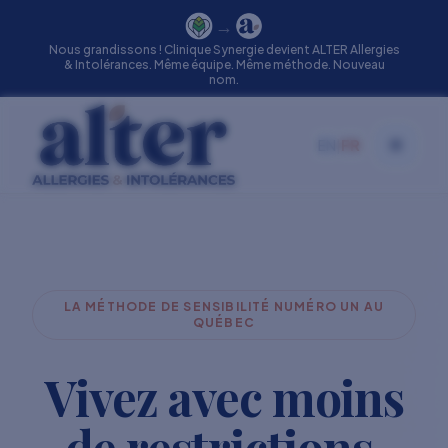
→
Nous grandissons ! Clinique Synergie devient ALTER Allergies
& Intolérances. Même équipe. Même méthode. Nouveau
nom.
EN
|
FR
Toggle
LA MÉTHODE DE SENSIBILITÉ NUMÉRO UN AU
QUÉBEC
Vivez avec moins
de restrictions.