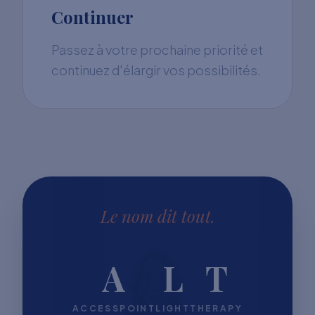
Continuer
Passez à votre prochaine priorité et
continuez d'élargir vos possibilités.
Le nom dit tout.
A
L
T
ACCESSPOINT
LIGHT
THERAPY