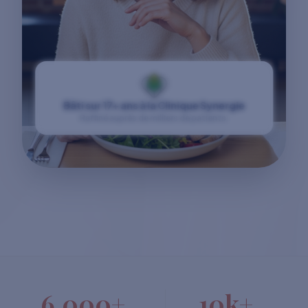
Bâti sur 17+ ans à la Clinique Synergie
Raffiné auprès de milliers de patients.
6,000+
10k+