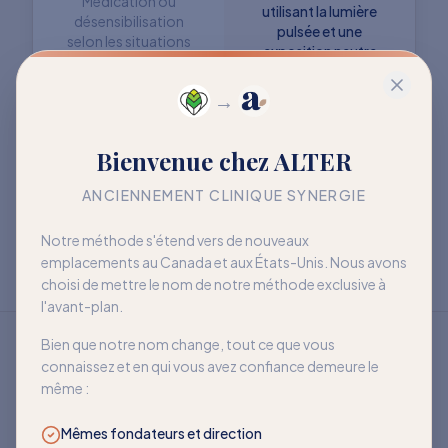
Médication ou
utilisant la lumière
désensibilisation
pulsée et une
selon les situations
exposition neutre
→
Objectif : retrouver
Objectif : mieux vivre
Bienvenue chez ALTER
davantage de liberté
avec la sensibilité
à long terme
ANCIENNEMENT CLINIQUE SYNERGIE
Notre méthode s'étend vers de nouveaux
emplacements au Canada et aux États-Unis. Nous avons
choisi de mettre le nom de notre méthode exclusive à
l'avant-plan.
Bien que notre nom change, tout ce que vous
connaissez et en qui vous avez confiance demeure le
même :
Mêmes fondateurs et direction