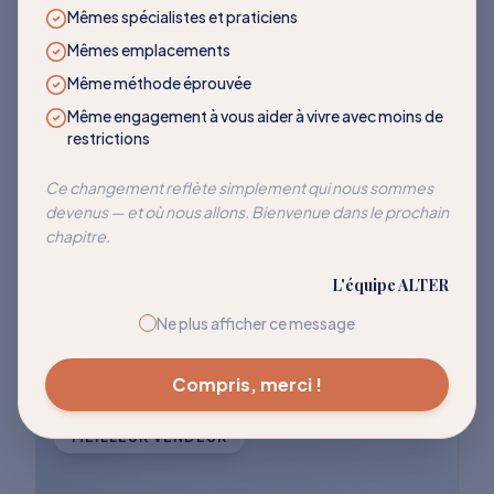
LES PLUS DEMANDÉS
Mêmes spécialistes et praticiens
Mêmes emplacements
Des programmes qui
Même méthode éprouvée
transforment
Même engagement à vous aider à vivre avec moins de
restrictions
Rejoignez des milliers de clients qui ont
Ce changement reflète simplement qui nous sommes
devenus — et où nous allons. Bienvenue dans le prochain
réussi à réentraîner leur corps pour cesser
chapitre.
de réagir à ces déclencheurs courants.
L'équipe ALTER
Explorer tous les programmes
Ne plus afficher ce message
Compris, merci !
MEILLEUR VENDEUR