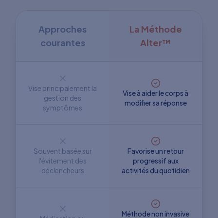
Approches
La Méthode
courantes
Alter™
Vise principalement la
Vise à aider le corps à
gestion des
modifier sa réponse
symptômes
Souvent basée sur
Favorise un retour
l'évitement des
progressif aux
déclencheurs
activités du quotidien
Méthode non invasive