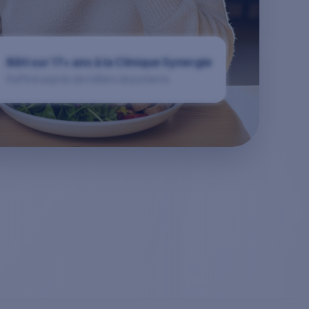
Bâti sur 17+ ans à la Clinique Synergie
Raffiné auprès de milliers de patients.