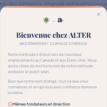
miné des aliments, changé votre environn
, ce n'est pas un échec — c'est une infor
ose que l'évitement seul ne peut pas ré
→
à comprendre ce qui motive la réaction.
Bienvenue chez ALTER
aidons à passer de la restriction à la liberté
ANCIENNEMENT CLINIQUE SYNERGIE
Notre méthode s'étend vers de nouveaux
emplacements au Canada et aux États-Unis. Nous
avons choisi de mettre le nom de notre méthode
exclusive à l'avant-plan.
Bien que notre nom change, tout ce que vous
connaissez et en qui vous avez confiance demeure
le même :
Mêmes fondateurs et direction