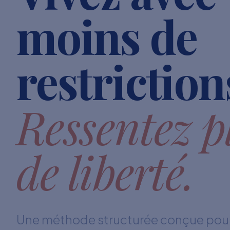
moins de
restriction
Ressentez p
de liberté.
Une méthode structurée conçue pour