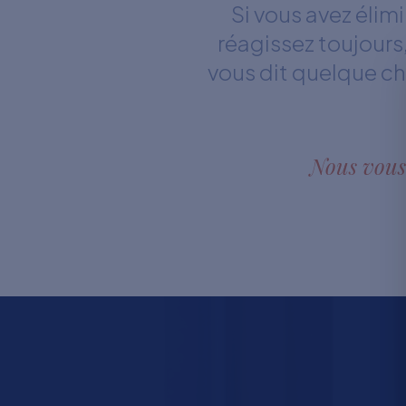
Si vous avez éli
réagissez toujours
vous dit quelque ch
Nous vous 