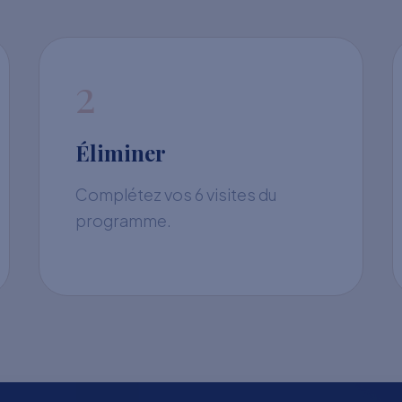
2
Éliminer
Complétez vos 6 visites du
programme.