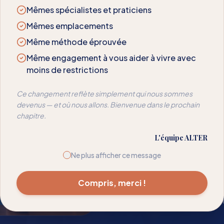
Mêmes spécialistes et praticiens
NOTRE APPROCHE
Mêmes emplacements
La Mé
Même méthode éprouvée
Même engagement à vous aider à vivre avec
moins de restrictions
Nous avons déve
Ce changement reflète simplement qui nous sommes
rééduquer les réa
devenus — et où nous allons. Bienvenue dans le prochain
chapitre.
votre sensibilité —
temps pour que l
L'équipe ALTER
Ne plus afficher ce message
Spécialistes en so
Méthode Alter™
Compris, merci !
Suivi de progress