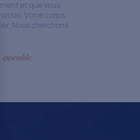
ement et que vous
mation. Votre corps
gler. Nous cherchons
, ensemble.