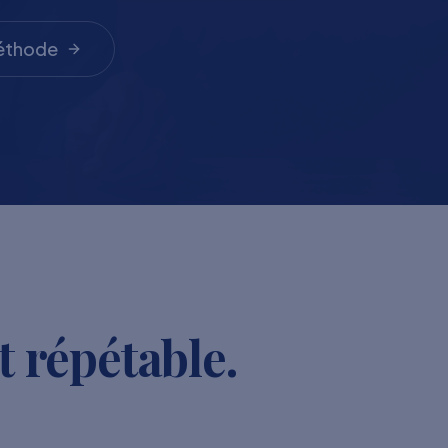
méthode
t répétable.