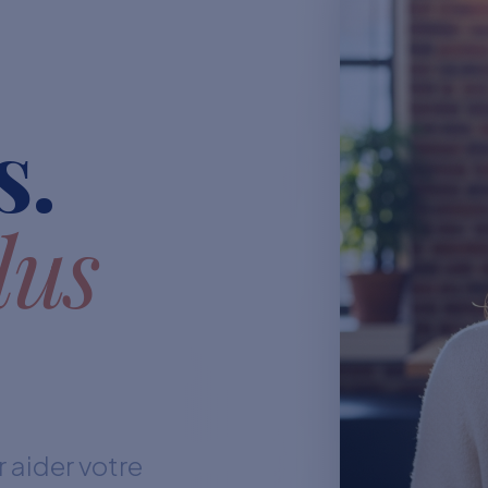
s.
lus
 aider votre