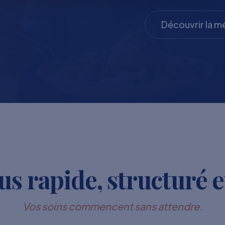
Découvrir la 
s rapide, structuré e
Vos soins commencent sans attendre.