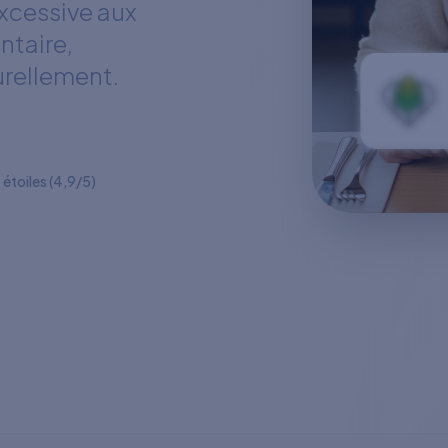
excessive aux
entaire,
urellement.
 étoiles (4,9/5)