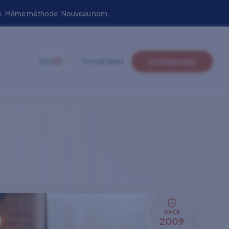
uipe. Même méthode. Nouveau nom.
EN
|
FR
Portail client
Commencer
SINCE
2009