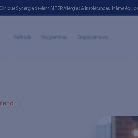
 Clinique Synergie devient ALTER Allergies & Intolérances. Même éq
Méthode
Programmes
Emplacements
UÉBEC