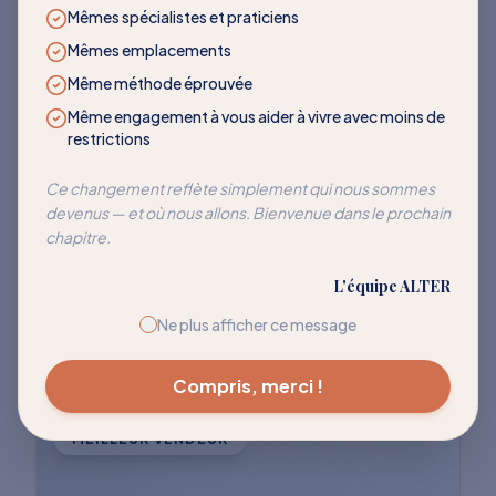
LES PLUS DEMANDÉS
Mêmes spécialistes et praticiens
Mêmes emplacements
Des programmes qui
Même méthode éprouvée
transforment
Même engagement à vous aider à vivre avec moins de
restrictions
Rejoignez des milliers de clients qui ont
Ce changement reflète simplement qui nous sommes
devenus — et où nous allons. Bienvenue dans le prochain
réussi à réentraîner leur corps pour cesser
chapitre.
de réagir à ces déclencheurs courants.
L'équipe ALTER
Explorer tous les programmes
Ne plus afficher ce message
Compris, merci !
MEILLEUR VENDEUR