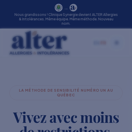
→
Nous grandissons ! Clinique Synergie devient ALTER Allergies
& Intolérances. Même équipe. Même méthode. Nouveau
nom.
EN
|
FR
Toggle
LA MÉTHODE DE SENSIBILITÉ NUMÉRO UN AU
QUÉBEC
Vivez avec moins
de restrictions.