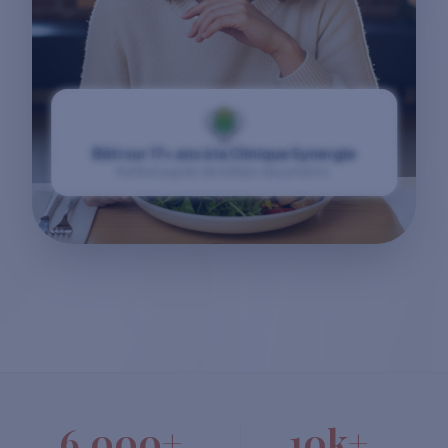
Bâti sur 17+ ans à la Clinique Synergie
Raffiné auprès de milliers de patients.
6,000+
10k+