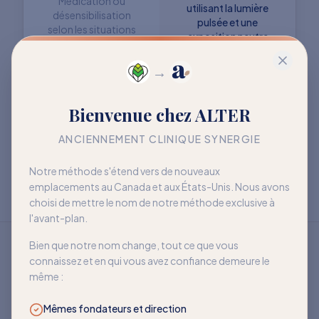
Médication ou
utilisant la lumière
désensibilisation
pulsée et une
selon les situations
exposition neutre
→
Objectif : retrouver
Objectif : mieux vivre
Bienvenue chez ALTER
davantage de liberté
avec la sensibilité
à long terme
ANCIENNEMENT CLINIQUE SYNERGIE
Notre méthode s'étend vers de nouveaux
emplacements au Canada et aux États-Unis. Nous avons
choisi de mettre le nom de notre méthode exclusive à
l'avant-plan.
Bien que notre nom change, tout ce que vous
connaissez et en qui vous avez confiance demeure le
même :
Mêmes fondateurs et direction