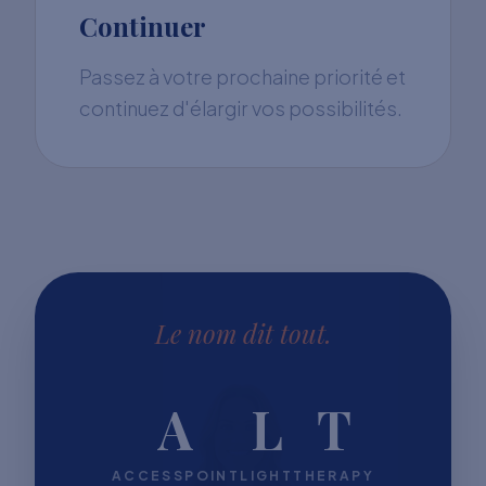
Continuer
Passez à votre prochaine priorité et
continuez d'élargir vos possibilités.
Le nom dit tout.
A
L
T
ACCESSPOINT
LIGHT
THERAPY