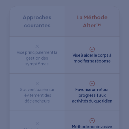
Approches
La Méthode
courantes
Alter™
Vise principalement la
Vise à aider le corps à
gestion des
modifier sa réponse
symptômes
Souvent basée sur
Favorise un retour
l'évitement des
progressif aux
déclencheurs
activités du quotidien
Méthode non invasive