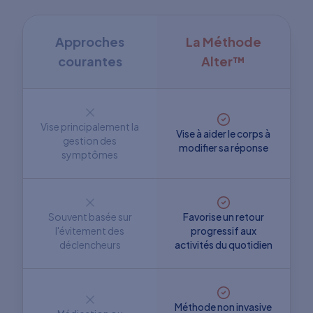
Approches
La Méthode
courantes
Alter™
Vise principalement la
Vise à aider le corps à
gestion des
modifier sa réponse
symptômes
Souvent basée sur
Favorise un retour
l'évitement des
progressif aux
déclencheurs
activités du quotidien
Méthode non invasive