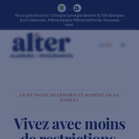
→
Nous grandissons ! Clinique Synergie devient ALTER Allergies
& Intolérances. Même équipe. Même méthode. Nouveau
nom.
EN
|
FR
Toggle
LA MÉTHODE DE SENSIBILITÉ NUMÉRO UN AU
QUÉBEC
Vivez avec moins
de restrictions.