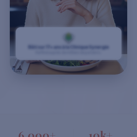
Bâti sur 17+ ans à la Clinique Synergie
Raffiné auprès de milliers de patients.
6,000+
10k+