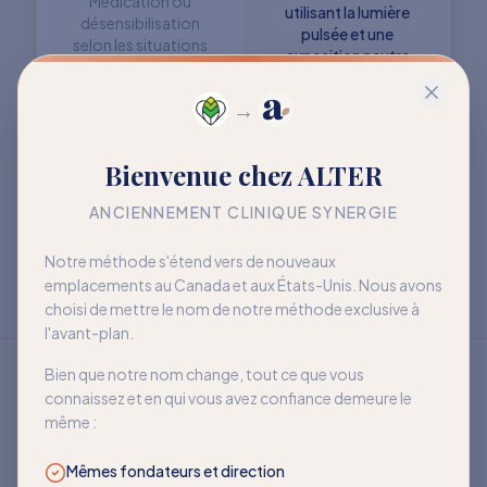
Médication ou
utilisant la lumière
désensibilisation
pulsée et une
selon les situations
exposition neutre
→
Objectif : retrouver
Objectif : mieux vivre
Bienvenue chez ALTER
davantage de liberté
avec la sensibilité
à long terme
ANCIENNEMENT CLINIQUE SYNERGIE
Notre méthode s'étend vers de nouveaux
emplacements au Canada et aux États-Unis. Nous avons
choisi de mettre le nom de notre méthode exclusive à
l'avant-plan.
Bien que notre nom change, tout ce que vous
connaissez et en qui vous avez confiance demeure le
même :
Mêmes fondateurs et direction