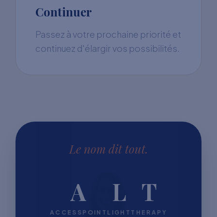
Continuer
Passez à votre prochaine priorité et
continuez d'élargir vos possibilités.
Le nom dit tout.
A
L
T
ACCESSPOINT
LIGHT
THERAPY