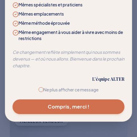
LES PLUS DEMANDÉS
Mêmes spécialistes et praticiens
Mêmes emplacements
Des programmes qui
Même méthode éprouvée
transforment
Même engagement à vous aider à vivre avec moins de
restrictions
Rejoignez des milliers de clients qui ont
Ce changement reflète simplement qui nous sommes
devenus — et où nous allons. Bienvenue dans le prochain
réussi à réentraîner leur corps pour cesser
chapitre.
de réagir à ces déclencheurs courants.
L'équipe ALTER
Explorer tous les programmes
Ne plus afficher ce message
Compris, merci !
MEILLEUR VENDEUR