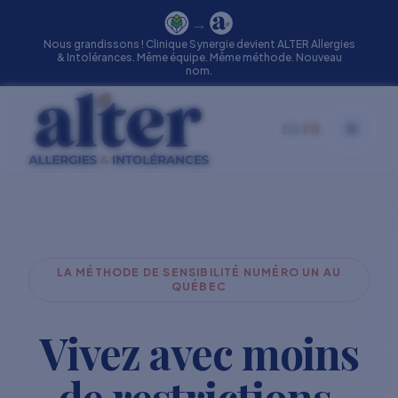
→
Nous grandissons ! Clinique Synergie devient ALTER Allergies
& Intolérances. Même équipe. Même méthode. Nouveau
nom.
EN
|
FR
Toggle
LA MÉTHODE DE SENSIBILITÉ NUMÉRO UN AU
QUÉBEC
Vivez avec moins
de restrictions.