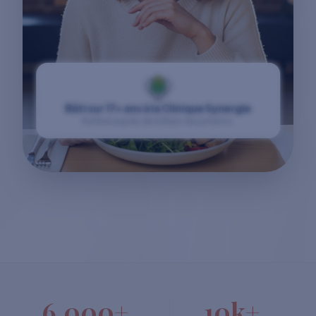
Bâti sur 17+ ans à la Clinique Synergie
Raffiné auprès de milliers de patients.
6,000+
10k+