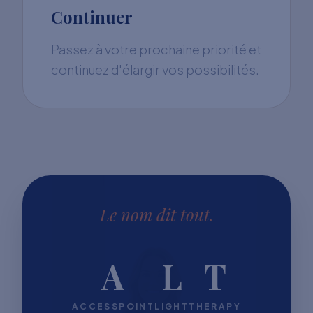
Continuer
Passez à votre prochaine priorité et
continuez d'élargir vos possibilités.
Le nom dit tout.
A
L
T
ACCESSPOINT
LIGHT
THERAPY