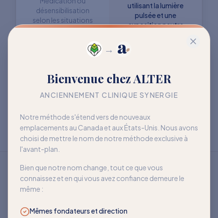
Médication ou
utilisant la lumière
désensibilisation
pulsée et une
selon les situations
exposition neutre
→
Objectif : retrouver
Objectif : mieux vivre
Bienvenue chez ALTER
davantage de liberté
avec la sensibilité
à long terme
ANCIENNEMENT CLINIQUE SYNERGIE
Notre méthode s'étend vers de nouveaux
emplacements au Canada et aux États-Unis. Nous avons
choisi de mettre le nom de notre méthode exclusive à
l'avant-plan.
Bien que notre nom change, tout ce que vous
connaissez et en qui vous avez confiance demeure le
même :
Mêmes fondateurs et direction