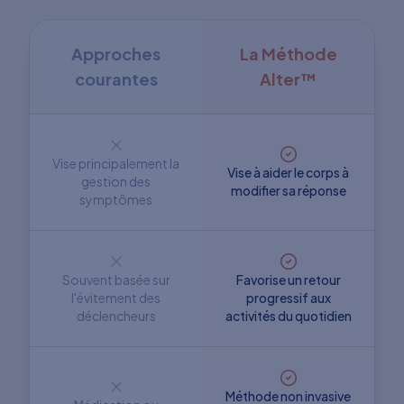
Approches
La Méthode
courantes
Alter™
Vise principalement la
Vise à aider le corps à
gestion des
modifier sa réponse
symptômes
Souvent basée sur
Favorise un retour
l'évitement des
progressif aux
déclencheurs
activités du quotidien
Méthode non invasive