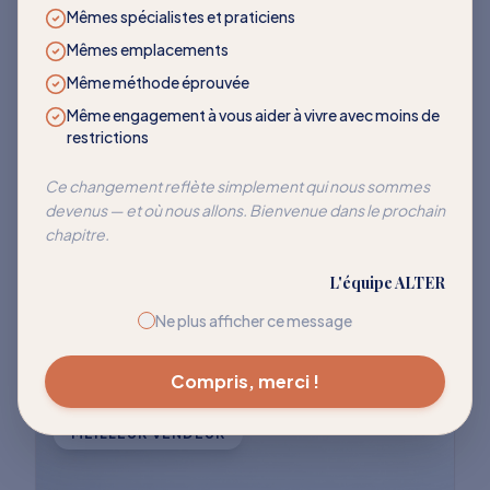
LES PLUS DEMANDÉS
Mêmes spécialistes et praticiens
Mêmes emplacements
Des programmes qui
Même méthode éprouvée
transforment
Même engagement à vous aider à vivre avec moins de
restrictions
Rejoignez des milliers de clients qui ont
Ce changement reflète simplement qui nous sommes
devenus — et où nous allons. Bienvenue dans le prochain
réussi à réentraîner leur corps pour cesser
chapitre.
de réagir à ces déclencheurs courants.
L'équipe ALTER
Explorer tous les programmes
Ne plus afficher ce message
Compris, merci !
MEILLEUR VENDEUR