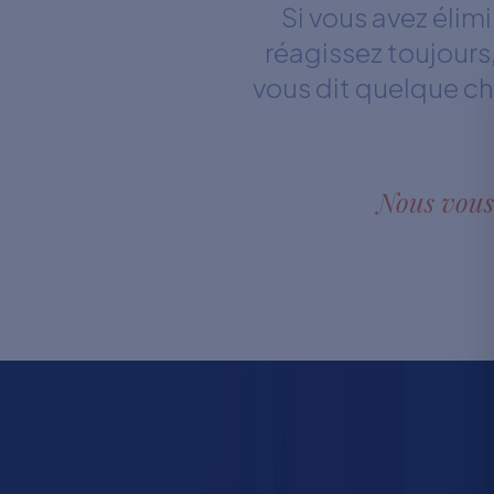
Si vous avez éli
réagissez toujours
vous dit quelque ch
Nous vous 