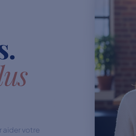
s.
lus
 aider votre