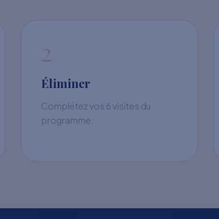
2
Éliminer
Complétez vos 6 visites du
programme.