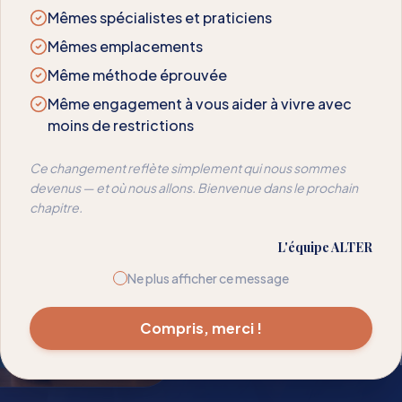
Mêmes spécialistes et praticiens
NOTRE APPROCHE
Mêmes emplacements
La Mé
Même méthode éprouvée
Même engagement à vous aider à vivre avec
moins de restrictions
Nous avons déve
Ce changement reflète simplement qui nous sommes
rééduquer les réa
devenus — et où nous allons. Bienvenue dans le prochain
chapitre.
votre sensibilité —
temps pour que l
L'équipe ALTER
Ne plus afficher ce message
Spécialistes en so
Méthode Alter™
Compris, merci !
Suivi de progress