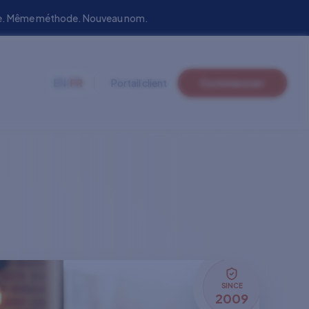
uipe. Même méthode. Nouveau nom.
EN
|
FR
Portail client
Commencer
SINCE
2009