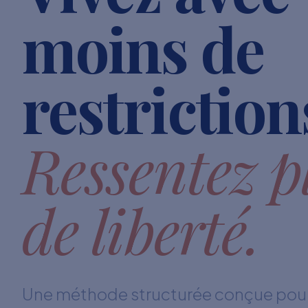
moins de
restriction
Ressentez p
de liberté.
Une méthode structurée conçue pour