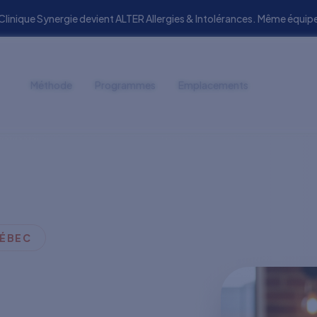
 Clinique Synergie devient ALTER Allergies & Intolérances. Même éq
Méthode
Programmes
Emplacements
UÉBEC