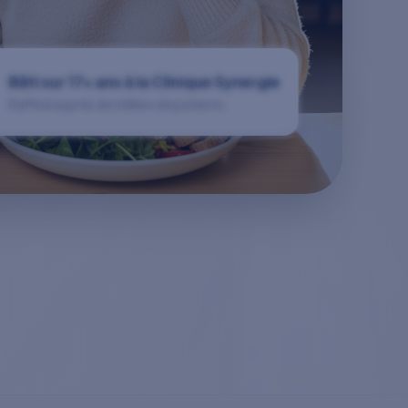
Bâti sur 17+ ans à la Clinique Synergie
Raffiné auprès de milliers de patients.