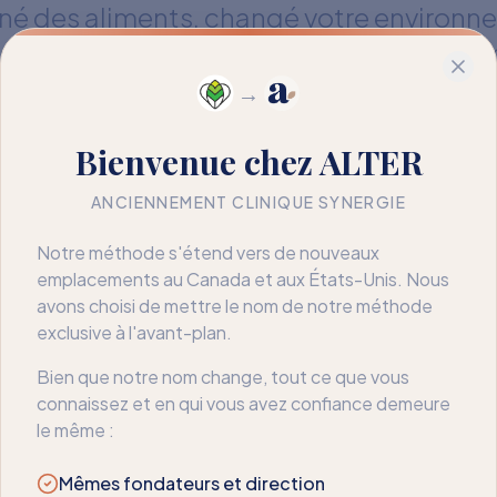
miné des aliments, changé votre environn
, ce n'est pas un échec — c'est une infor
ose que l'évitement seul ne peut pas ré
→
à comprendre ce qui motive la réaction.
Bienvenue chez ALTER
aidons à passer de la restriction à la liberté
ANCIENNEMENT CLINIQUE SYNERGIE
Notre méthode s'étend vers de nouveaux
emplacements au Canada et aux États-Unis. Nous
avons choisi de mettre le nom de notre méthode
exclusive à l'avant-plan.
Bien que notre nom change, tout ce que vous
connaissez et en qui vous avez confiance demeure
le même :
Mêmes fondateurs et direction