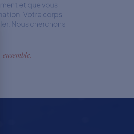
ement et que vous
mation. Votre corps
gler. Nous cherchons
, ensemble.