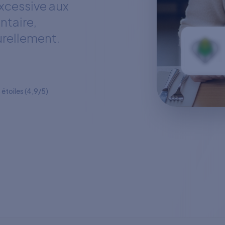
excessive aux
entaire,
urellement.
 étoiles (4,9/5)