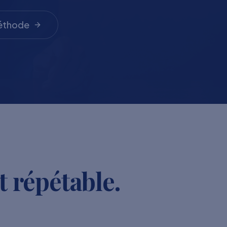
méthode
t répétable.