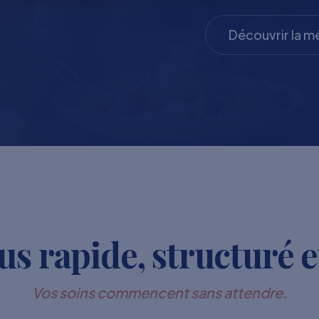
Découvrir la 
s rapide, structuré e
Vos soins commencent sans attendre.